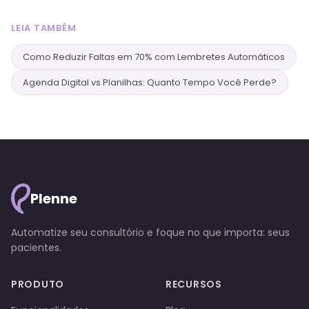
LEIA TAMBÉM
Como Reduzir Faltas em 70% com Lembretes Automáticos
Agenda Digital vs Planilhas: Quanto Tempo Você Perde?
Plenne
Automatize seu consultório e foque no que importa: seus
pacientes.
PRODUTO
RECURSOS