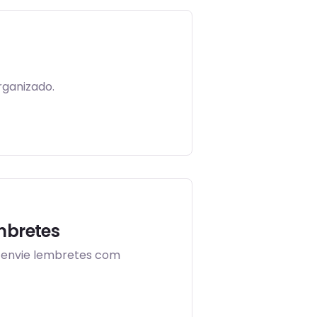
rganizado.
mbretes
e envie lembretes com