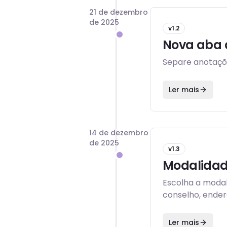
21 de dezembro
de 2025
v
1.2
Nova aba 
Separe anotaçõe
Ler mais
14 de dezembro
de 2025
v
1.3
Modalidade
Escolha a modal
conselho, ender
Ler mais