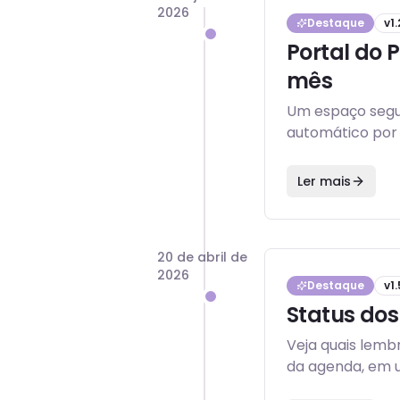
2026
Destaque
v
1.
Portal do 
mês
Um espaço segur
automático por 
Ler mais
20 de abril de
2026
Destaque
v
1.
Status dos
Veja quais lemb
da agenda, em u