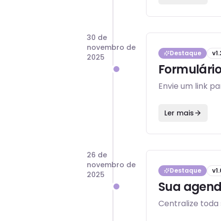
30 de
novembro de
Destaque
v
1.
2025
Formulário
Envie um link p
Ler mais
26 de
novembro de
Destaque
v
1.
2025
Sua agend
Centralize toda 