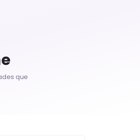
ne
ades que