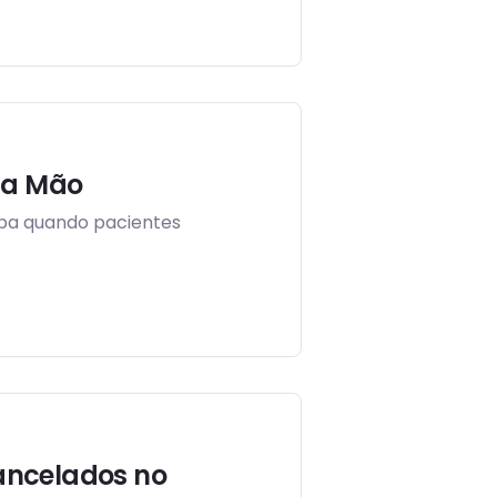
da Mão
iba quando pacientes
ancelados no